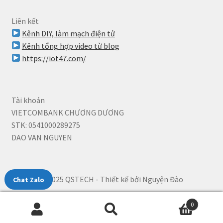
Liên kết
Kênh DIY, làm mạch điện tử
Kênh tổng hợp video từ blog
https://iot47.com/
Tài khoản
VIETCOMBANK CHƯƠNG DƯƠNG
STK: 0541000289275
DAO VAN NGUYEN
© 2025 QSTECH - Thiết kế bởi Nguyện Đào
Chat Zalo
0394733311
0
Tìm
Tìm