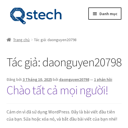
Đi
Chuyển
Danh mục
đến
đến
Điều
nội
Tổng quan
hướng
dung
Trang chủ
Tác giả: daonguyen20798
Giỏ hàng
Tác giả:
daonguyen20798
Hoàn tất đơn hàng
Tài khoản
Đăng bởi
3 Tháng 10, 2025
bởi
daonguyen20798
—
1 phản hồi
Chào tất cả mọi người!
Trang mẫu
Cảm ơn vì đã sử dụng WordPress. Đây là bài viết đầu tiên
của bạn. Sửa hoặc xóa nó, và bắt đầu bài viết của bạn nhé!